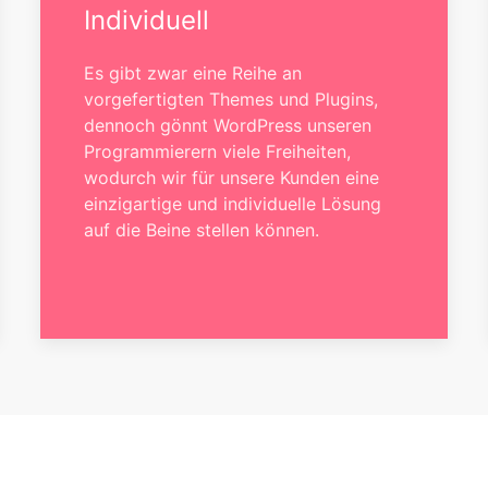
Individuell
Es gibt zwar eine Reihe an
vorgefertigten Themes und Plugins,
dennoch gönnt WordPress unseren
Programmierern viele Freiheiten,
wodurch wir für unsere Kunden eine
einzigartige und individuelle Lösung
auf die Beine stellen können.