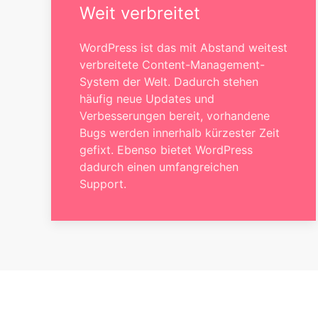
Weit verbreitet
WordPress ist das mit Abstand weitest
verbreitete Content-Management-
System der Welt. Dadurch stehen
häufig neue Updates und
Verbesserungen bereit, vorhandene
Bugs werden innerhalb kürzester Zeit
gefixt. Ebenso bietet WordPress
dadurch einen umfangreichen
Support.